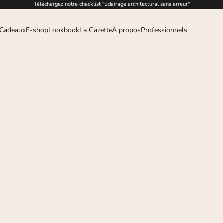
Téléchargez notre checklist "Eclairage architectural sans erreur"
 Cadeaux
E-shop
Lookbook
La Gazette
À propos
Professionnels