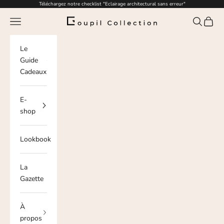
Passer au contenu
Téléchargez notre checklist "Eclairage architectural sans erreur"
Menu
Recherche
Panier
Goupil Collection
Le
Guide
Cadeaux
E-
shop
Lookbook
La
Gazette
À
propos